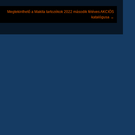
Megtekinthető a Makita tartozékok 2022 második féléves AKCIÓS
katalógusa
→