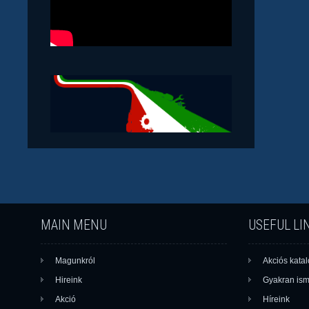
MAIN MENU
USEFUL LI
Magunkról
Akciós kata
Hireink
Gyakran ism
Akció
Híreink