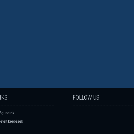
NKS
FOLLOW US
lógusaink
ételt kérdések