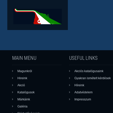
MAIN MENU
USEFUL LINKS
Magunkról
Akciós katalógusaink
Hireink
Gyakran ismételt kérdések
Akció
Híreink
Katalógusok
Adatvédelem
Márkáink
Impresszum
Galéria