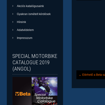
Akciós katalógusaink
Gyakran ismételt kérdések
Híreink
Adatvédelem
Impresszum
SPECIAL MOTORBIKE
CATALOGUE 2019
(ANGOL)
Post
←
Elérhető a Beta s
navigation